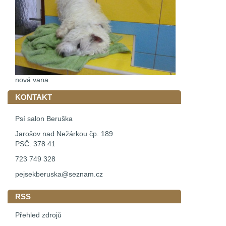
nová vana
KONTAKT
Psí salon Beruška
Jarošov nad Nežárkou čp. 189
PSČ: 378 41
723 749 328
pejsekberuska@seznam.cz
RSS
Přehled zdrojů