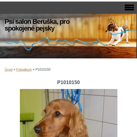
Psí salon Beruška, pro
spokojené pejsky
Úvod
»
Fotoalbum
»
P1010150
P1010150