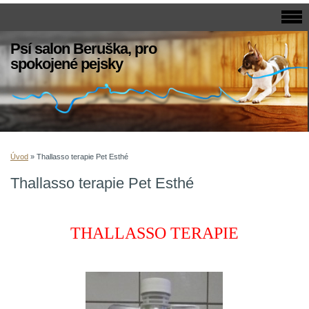
Psí salon Beruška, pro
spokojené pejsky
Úvod
»
Thallasso terapie Pet Esthé
Thallasso terapie Pet Esthé
THALLASSO TERAPIE