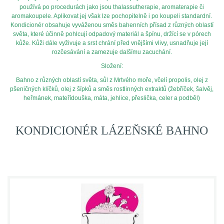
používá po procedurách jako jsou thalassutherapie, aromaterapie či
aromakoupele. Aplikovat jej však lze pochopitelně i po koupeli standardní.
Kondicionér obsahuje vyváženou směs bahenních přísad z různých oblastí
světa, které účinně pohlcují odpadový materiál a špínu, držící se v pórech
kůže. Kůži dále vyživuje a srst chrání před vnějšími vlivy, usnadňuje její
rozčesávání a zamezuje dalšímu zacuchání.
Složení:
Bahno z různých oblastí světa, sůl z Mrtvého moře, včelí propolis, olej z
pšeničných klíčků, olej z šípků a směs rostlinných extraktů (žebříček, šalvěj,
heřmánek, mateřídouška, máta, jehlice, přeslička, celer a podběl)
KONDICIONÉR LÁZEŇSKÉ BAHNO