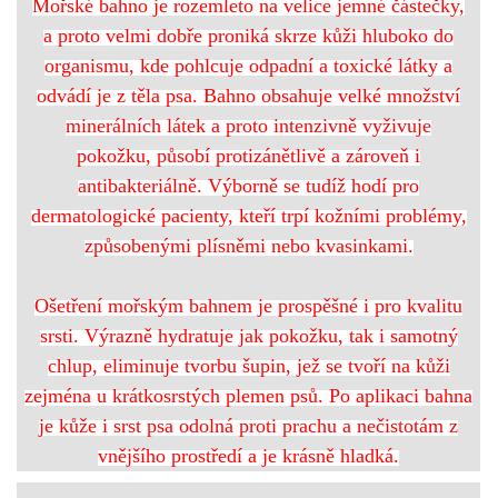
Mořské bahno je rozemleto na velice jemné částečky,
a proto velmi dobře proniká skrze kůži hluboko do
organismu, kde pohlcuje odpadní a toxické látky a
odvádí je z těla psa. Bahno obsahuje velké množství
minerálních látek a proto intenzivně vyživuje
pokožku, působí protizánětlivě a zároveň i
antibakteriálně. Výborně se tudíž hodí pro
dermatologické pacienty, kteří trpí kožními problémy,
způsobenými plísněmi nebo kvasinkami.
Ošetření mořským bahnem je prospěšné i pro kvalitu
srsti. Výrazně hydratuje jak pokožku, tak i samotný
chlup, eliminuje tvorbu šupin, jež se tvoří na kůži
zejména u krátkosrstých plemen psů. Po aplikaci bahna
je kůže i srst psa odolná proti prachu a nečistotám z
vnějšího prostředí a je krásně hladká.