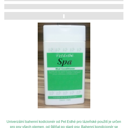
Univerzální bahenní kodicionér od Pet Esthé pro lázeňské použití je určen
pro psy všech plemen, od štěňat po staré psy. Bahenní kondicionér se