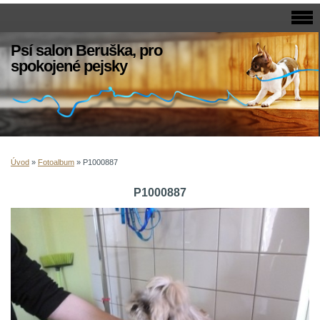
Psí salon Beruška, pro
spokojené pejsky
Úvod
»
Fotoalbum
»
P1000887
P1000887