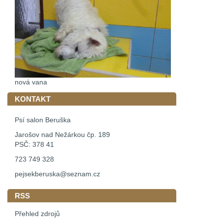
nová vana
KONTAKT
Psí salon Beruška
Jarošov nad Nežárkou čp. 189
PSČ: 378 41
723 749 328
pejsekberuska@seznam.cz
RSS
Přehled zdrojů