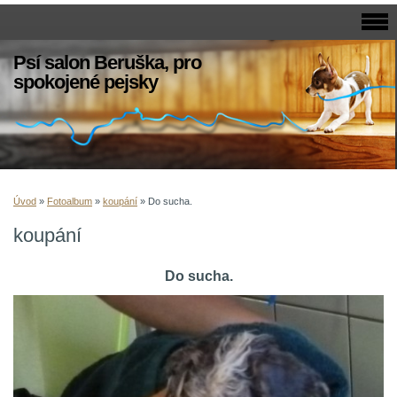
Psí salon Beruška, pro
spokojené pejsky
Úvod
»
Fotoalbum
»
koupání
»
Do sucha.
koupání
Do sucha.